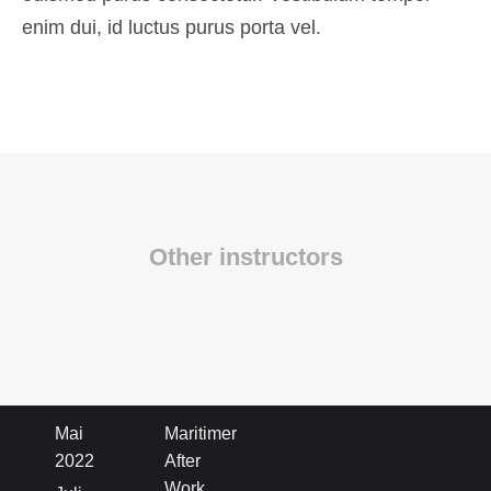
enim dui, id luctus purus porta vel.
Other instructors
Archiv
Kategorien
Mai
Maritimer
2022
After
Work